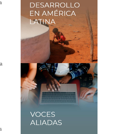
a
ía
s