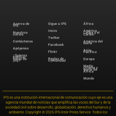
Acerca de
Sigue a IPS
África
IPS
Inicio
América
Nuestros
Latina y el
socios
Caribe
Twitter
Contáctenos
América del
Norte
Facebook
Apóyenos
Asia-
Flickr
Pacífico
¿Quieres
publicar
Reglas de
notas de
Europa
comunidad
IPS?
Medio
Oriente y
Norte de
África
Mundo
IPS es una institución internacional de comunicación cuyo eje es una
agencia mundial de noticias que amplifica las voces del Sur y de la
sociedad civil sobre desarrollo, globalización, derechos humanos y
ambiente. Copyright © 2025 IPS-Inter Press Service. Todos los