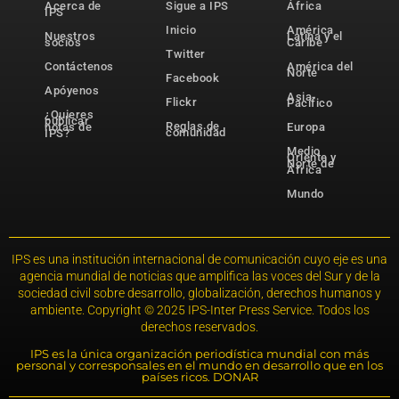
Acerca de
Sigue a IPS
África
IPS
Inicio
América
Nuestros
Latina y el
socios
Caribe
Twitter
Contáctenos
América del
Norte
Facebook
Apóyenos
Asia-
Flickr
Pacífico
¿Quieres
publicar
Reglas de
notas de
Europa
comunidad
IPS?
Medio
Oriente y
Norte de
África
Mundo
IPS es una institución internacional de comunicación cuyo eje es una
agencia mundial de noticias que amplifica las voces del Sur y de la
sociedad civil sobre desarrollo, globalización, derechos humanos y
ambiente. Copyright © 2025 IPS-Inter Press Service. Todos los
derechos reservados.
IPS es la única organización periodística mundial con más
personal y corresponsales en el mundo en desarrollo que en los
países ricos. DONAR