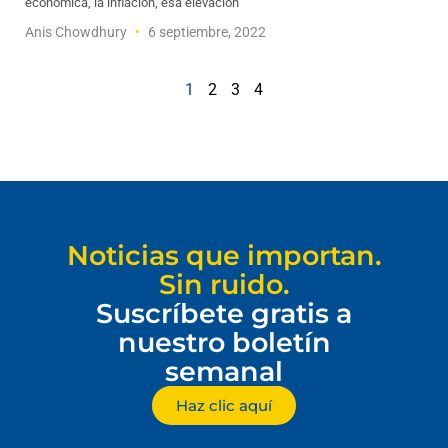
económica, la inflación, esa elevación
Anis Chowdhury
6 septiembre, 2022
1
2
3
4
Noticias que importan.
Sin ruido.
Suscríbete gratis a
nuestro boletín
semanal
Haz clic aquí