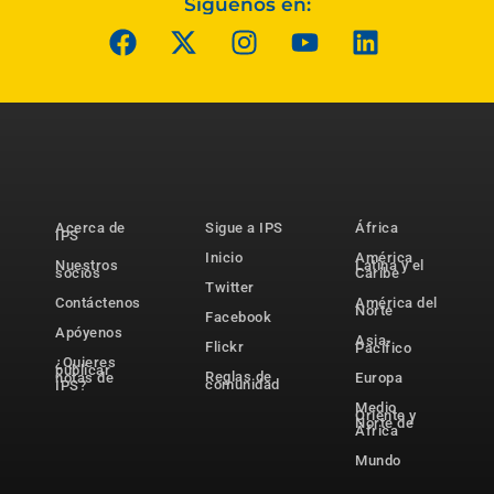
Síguenos en:
Acerca de
Sigue a IPS
África
IPS
Inicio
América
Nuestros
Latina y el
socios
Caribe
Twitter
Contáctenos
América del
Norte
Facebook
Apóyenos
Asia-
Flickr
Pacífico
¿Quieres
publicar
Reglas de
notas de
Europa
comunidad
IPS?
Medio
Oriente y
Norte de
África
Mundo