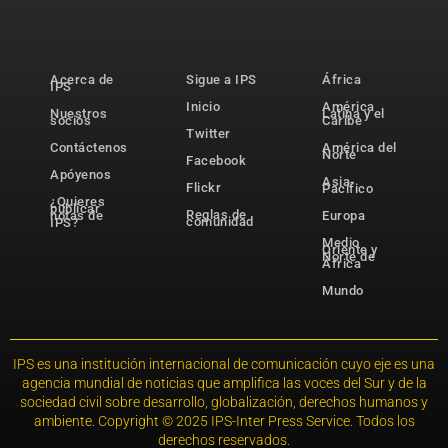
Acerca de
Sigue a IPS
África
IPS
Inicio
América
Nuestros
Latina y el
socios
Caribe
Twitter
Contáctenos
América del
Norte
Facebook
Apóyenos
Asia-
Flickr
Pacífico
¿Quieres
publicar
Reglas de
notas de
Europa
comunidad
IPS?
Medio
Oriente y
Norte de
África
Mundo
IPS es una institución internacional de comunicación cuyo eje es una
agencia mundial de noticias que amplifica las voces del Sur y de la
sociedad civil sobre desarrollo, globalización, derechos humanos y
ambiente. Copyright © 2025 IPS-Inter Press Service. Todos los
derechos reservados.