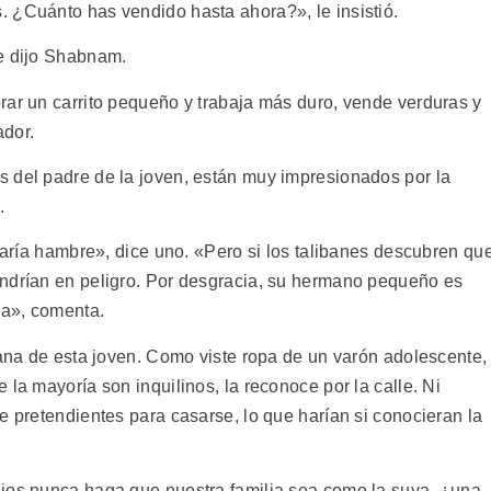
 ¿Cuánto has vendido hasta ahora?», le insistió.
le dijo Shabnam.
rar un carrito pequeño y trabaja más duro, vende verduras y
ador.
 del padre de la joven, están muy impresionados por la
.
asaría hambre», dice uno. «Pero si los talibanes descubren qu
ondrían en peligro. Por desgracia, su hermano pequeño es
da», comenta.
iana de esta joven. Como viste ropa de un varón adolescente,
 la mayoría son inquilinos, la reconoce por la calle. Ni
e pretendientes para casarse, lo que harían si conocieran la
Dios nunca haga que nuestra familia sea como la suya, ¿una