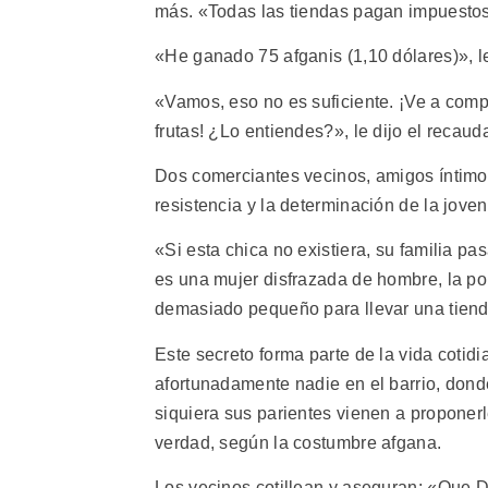
más. «Todas las tiendas pagan impuestos.
«He ganado 75 afganis (1,10 dólares)», 
«Vamos, eso no es suficiente. ¡Ve a comp
frutas! ¿Lo entiendes?», le dijo el recaud
Dos comerciantes vecinos, amigos íntimos
resistencia y la determinación de la joven
«Si esta chica no existiera, su familia p
es una mujer disfrazada de hombre, la p
demasiado pequeño para llevar una tien
Este secreto forma parte de la vida cotid
afortunadamente nadie en el barrio, donde
siquiera sus parientes vienen a proponerl
verdad, según la costumbre afgana.
Los vecinos cotillean y aseguran: «Que 