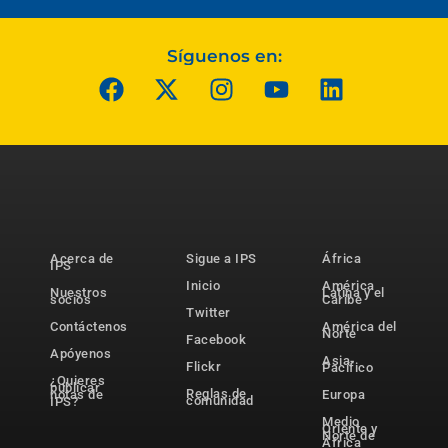
Síguenos en:
Acerca de
Sigue a IPS
África
IPS
Inicio
América
Nuestros
Latina y el
socios
Caribe
Twitter
Contáctenos
América del
Norte
Facebook
Apóyenos
Asia-
Flickr
Pacífico
¿Quieres
publicar
Reglas de
notas de
Europa
comunidad
IPS?
Medio
Oriente y
Norte de
África