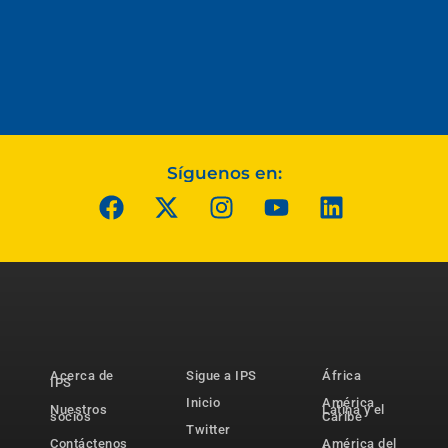
Síguenos en:
Acerca de
Sigue a IPS
África
IPS
Inicio
América
Nuestros
Latina y el
socios
Caribe
Twitter
Contáctenos
América del