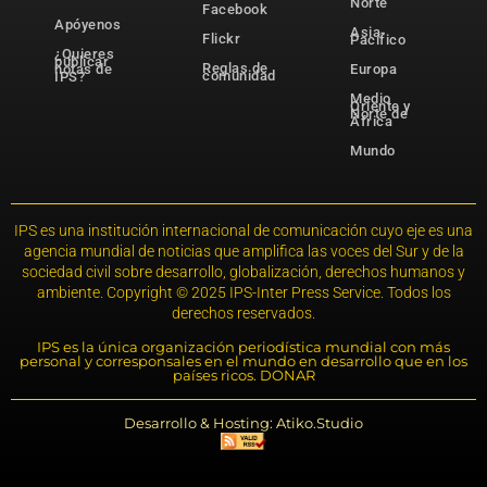
Norte
Facebook
Apóyenos
Asia-
Flickr
Pacífico
¿Quieres
publicar
Reglas de
notas de
Europa
comunidad
IPS?
Medio
Oriente y
Norte de
África
Mundo
IPS es una institución internacional de comunicación cuyo eje es una
agencia mundial de noticias que amplifica las voces del Sur y de la
sociedad civil sobre desarrollo, globalización, derechos humanos y
ambiente. Copyright © 2025 IPS-Inter Press Service. Todos los
derechos reservados.
IPS es la única organización periodística mundial con más
personal y corresponsales en el mundo en desarrollo que en los
países ricos. DONAR
Desarrollo & Hosting: Atiko.Studio