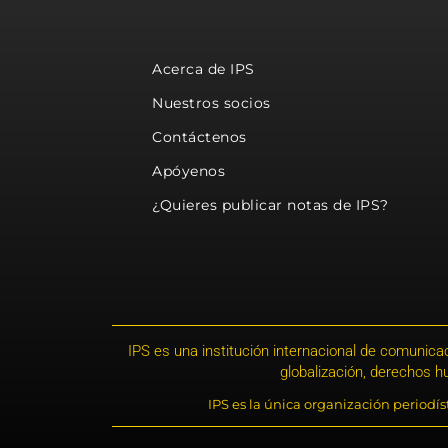
Acerca de IPS
Nuestros socios
Contáctenos
Apóyenos
¿Quieres publicar notas de IPS?
IPS es una institución internacional de comunicac
globalización, derechos 
IPS es la única organización periodí