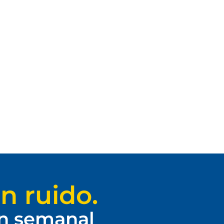
n ruido.
ín semanal