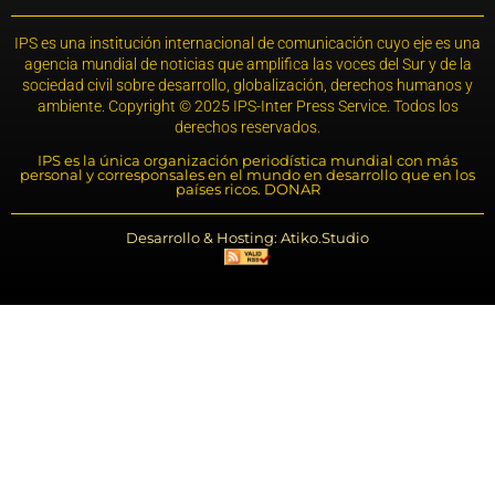
IPS es una institución internacional de comunicación cuyo eje es una
agencia mundial de noticias que amplifica las voces del Sur y de la
sociedad civil sobre desarrollo, globalización, derechos humanos y
ambiente. Copyright © 2025 IPS-Inter Press Service. Todos los
derechos reservados.
IPS es la única organización periodística mundial con más
personal y corresponsales en el mundo en desarrollo que en los
países ricos. DONAR
Desarrollo & Hosting: Atiko.Studio