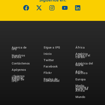
Acerca de
Sigue a IPS
África
IPS
Inicio
América
Nuestros
Latina y el
socios
Caribe
Twitter
Contáctenos
América del
Norte
Facebook
Apóyenos
Asia-
Flickr
Pacífico
¿Quieres
publicar
Reglas de
notas de
Europa
comunidad
IPS?
Medio
Oriente y
Norte de
África
Mundo