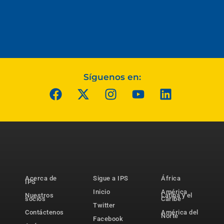
Síguenos en:
Acerca de
Sigue a IPS
África
IPS
Inicio
América
Nuestros
Latina y el
socios
Caribe
Twitter
Contáctenos
América del
Norte
Facebook