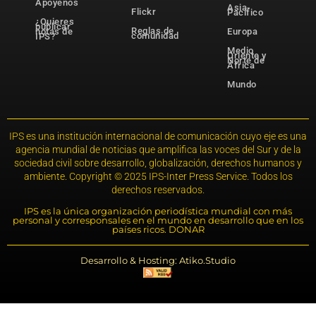
Apóyenos
Asia-
Flickr
Pacífico
¿Quieres
publicar
Reglas de
notas de
Europa
comunidad
IPS?
Medio
Oriente y
Norte de
África
Mundo
IPS es una institución internacional de comunicación cuyo eje es una
agencia mundial de noticias que amplifica las voces del Sur y de la
sociedad civil sobre desarrollo, globalización, derechos humanos y
ambiente. Copyright © 2025 IPS-Inter Press Service. Todos los
derechos reservados.
IPS es la única organización periodística mundial con más
personal y corresponsales en el mundo en desarrollo que en los
países ricos. DONAR
Desarrollo & Hosting: Atiko.Studio