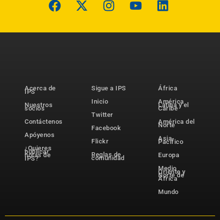
Acerca de
Sigue a IPS
África
IPS
Inicio
América
Nuestros
Latina y el
socios
Caribe
Twitter
Contáctenos
América del
Norte
Facebook
Apóyenos
Asia-
Flickr
Pacífico
¿Quieres
publicar
Reglas de
notas de
Europa
comunidad
IPS?
Medio
Oriente y
Norte de
África
Mundo