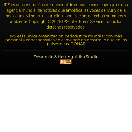
IPS es una institución internacional de comunicación cuyo eje es una
agencia mundial de noticias que amplifica las voces del Sur y de la
sociedad civil sobre desarrollo, globalización, derechos humanos y
ambiente. Copyright © 2025 IPS-Inter Press Service. Todos los
derechos reservados.
IPS es la única organización periodística mundial con más
personal y corresponsales en el mundo en desarrollo que en los
países ricos. DONAR
Desarrollo & Hosting: Atiko.Studio