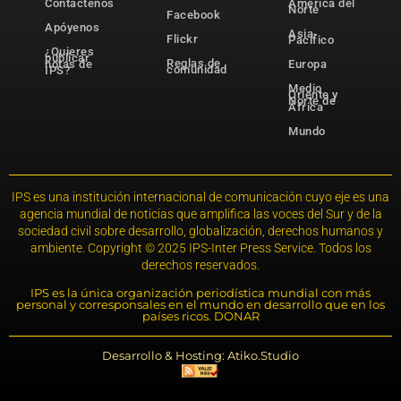
Contáctenos
América del
Norte
Facebook
Apóyenos
Asia-
Flickr
Pacífico
¿Quieres
publicar
Reglas de
notas de
Europa
comunidad
IPS?
Medio
Oriente y
Norte de
África
Mundo
IPS es una institución internacional de comunicación cuyo eje es una
agencia mundial de noticias que amplifica las voces del Sur y de la
sociedad civil sobre desarrollo, globalización, derechos humanos y
ambiente. Copyright © 2025 IPS-Inter Press Service. Todos los
derechos reservados.
IPS es la única organización periodística mundial con más
personal y corresponsales en el mundo en desarrollo que en los
países ricos. DONAR
Desarrollo & Hosting: Atiko.Studio