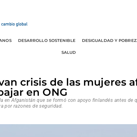
ANOS
DESARROLLO SOSTENIBLE
DESIGUALDAD Y POBREZ
SALUD
van crisis de las mujeres a
abajar en ONG
da en Afganistán que se formó con apoyo finlandés antes de q
va por razones de seguridad.