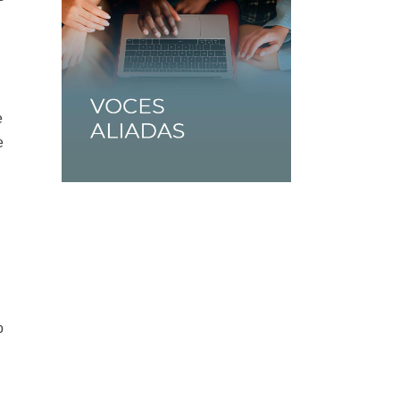
e
e
o