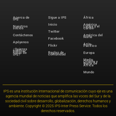
Acerca de
Sigue a IPS
África
IPS
Inicio
América
Nuestros
Latina y el
socios
Caribe
Twitter
Contáctenos
América del
Norte
Facebook
Apóyenos
Asia-
Flickr
Pacífico
¿Quieres
publicar
Reglas de
notas de
Europa
comunidad
IPS?
Medio
Oriente y
Norte de
África
Mundo
IPS es una institución internacional de comunicación cuyo eje es una
agencia mundial de noticias que amplifica las voces del Sur y de la
sociedad civil sobre desarrollo, globalización, derechos humanos y
ambiente. Copyright © 2025 IPS-Inter Press Service. Todos los
derechos reservados.