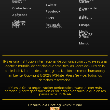
socios
Caribe
Twitter
Contáctenos
América del
Norte
Facebook
Apóyenos
Asia-
Flickr
Pacífico
¿Quieres
publicar
Reglas de
notas de
Europa
comunidad
IPS?
Medio
Oriente y
Norte de
África
Mundo
IPS es una institución internacional de comunicación cuyo eje es una
agencia mundial de noticias que amplifica las voces del Sur y de la
sociedad civil sobre desarrollo, globalización, derechos humanos y
ambiente. Copyright © 2025 IPS-Inter Press Service. Todos los
derechos reservados.
IPS es la única organización periodística mundial con más
personal y corresponsales en el mundo en desarrollo que en los
países ricos. DONAR
Desarrollo & Hosting: Atiko.Studio