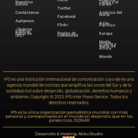
Nuestros
Latina y el
socios
Caribe
Twitter
Contáctenos
América del
Norte
Facebook
Apóyenos
Asia-
Flickr
Pacífico
¿Quieres
publicar
Reglas de
notas de
Europa
comunidad
IPS?
Medio
Oriente y
Norte de
África
Mundo
IPS es una institución internacional de comunicación cuyo eje es una
agencia mundial de noticias que amplifica las voces del Sur y de la
sociedad civil sobre desarrollo, globalización, derechos humanos y
ambiente. Copyright © 2025 IPS-Inter Press Service. Todos los
derechos reservados.
IPS es la única organización periodística mundial con más
personal y corresponsales en el mundo en desarrollo que en los
países ricos. DONAR
Desarrollo & Hosting: Atiko.Studio