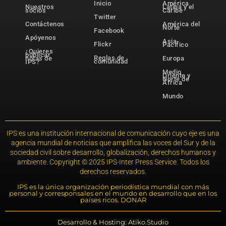
Inicio
América
Nuestros
Latina y el
socios
Caribe
Twitter
Contáctenos
América del
Norte
Facebook
Apóyenos
Asia-
Flickr
Pacífico
¿Quieres
publicar
Reglas de
notas de
Europa
comunidad
IPS?
Medio
Oriente y
Norte de
África
Mundo
IPS es una institución internacional de comunicación cuyo eje es una
agencia mundial de noticias que amplifica las voces del Sur y de la
sociedad civil sobre desarrollo, globalización, derechos humanos y
ambiente. Copyright © 2025 IPS-Inter Press Service. Todos los
derechos reservados.
IPS es la única organización periodística mundial con más
personal y corresponsales en el mundo en desarrollo que en los
países ricos. DONAR
Desarrollo & Hosting: Atiko.Studio