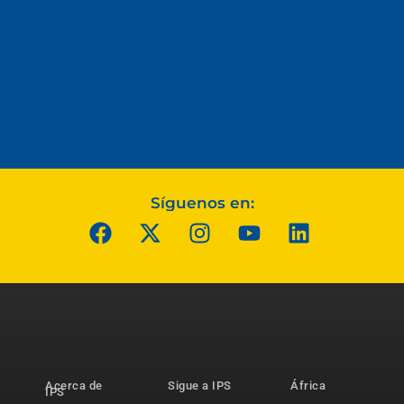
Síguenos en:
Acerca de
Sigue a IPS
África
IPS