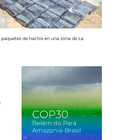
24 paquetes de hachís en una zona de La
a