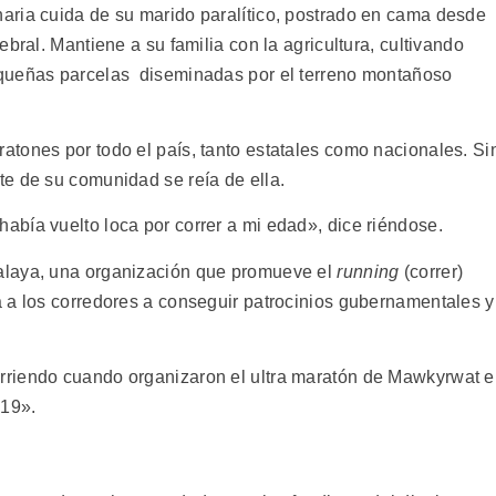
aria cuida de su marido paralítico, postrado en cama desde
bral. Mantiene a su familia con la agricultura, cultivando
equeñas parcelas diseminadas por el terreno montañoso
tones por todo el país, tanto estatales como nacionales. Si
e de su comunidad se reía de ella.
bía vuelto loca por correr a mi edad», dice riéndose.
alaya, una organización que promueve el
running
(correr)
 a los corredores a conseguir patrocinios gubernamentales y
rriendo cuando organizaron el ultra maratón de Mawkyrwat 
019».