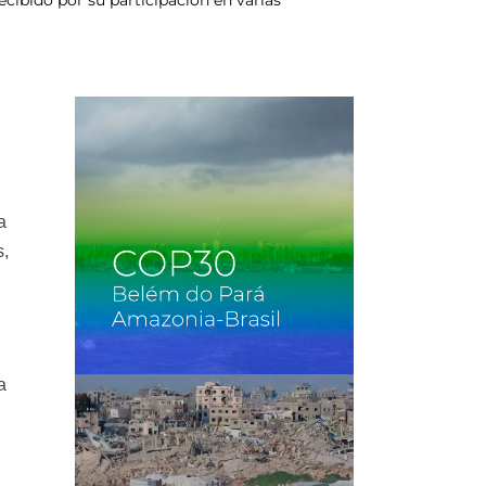
a
s,
a