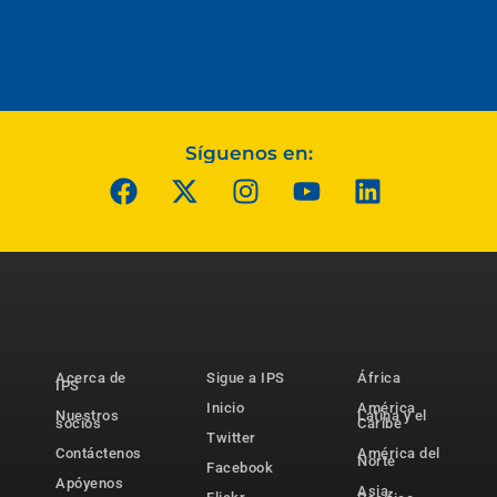
Síguenos en:
Acerca de
Sigue a IPS
África
IPS
Inicio
América
Nuestros
Latina y el
socios
Caribe
Twitter
Contáctenos
América del
Norte
Facebook
Apóyenos
Asia-