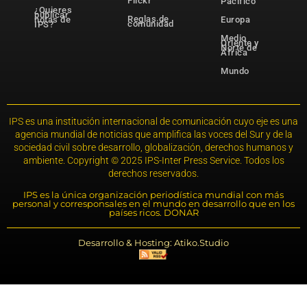
Flickr
Pacífico
¿Quieres
publicar
Reglas de
notas de
Europa
comunidad
IPS?
Medio
Oriente y
Norte de
África
Mundo
IPS es una institución internacional de comunicación cuyo eje es una
agencia mundial de noticias que amplifica las voces del Sur y de la
sociedad civil sobre desarrollo, globalización, derechos humanos y
ambiente. Copyright © 2025 IPS-Inter Press Service. Todos los
derechos reservados.
IPS es la única organización periodística mundial con más
personal y corresponsales en el mundo en desarrollo que en los
países ricos. DONAR
Desarrollo & Hosting: Atiko.Studio