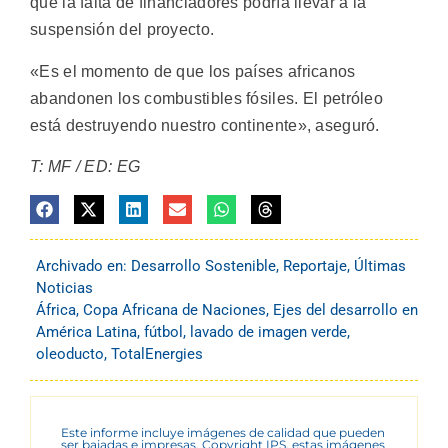
que la falta de financiadores podría llevar a la
suspensión del proyecto.
«Es el momento de que los países africanos
abandonen los combustibles fósiles. El petróleo
está destruyendo nuestro continente», aseguró.
T: MF / ED: EG
Archivado en:
Desarrollo Sostenible
,
Reportaje
,
Últimas
Noticias
África
,
Copa Africana de Naciones
,
Ejes del desarrollo en
América Latina
,
fútbol
,
lavado de imagen verde
,
oleoducto
,
TotalEnergies
Este informe incluye imágenes de calidad que pueden
ser bajadas e impresas. Copyright IPS, estas imágenes