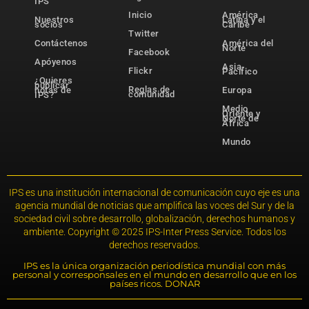
IPS
Inicio
América
Nuestros
Latina y el
socios
Caribe
Twitter
Contáctenos
América del
Norte
Facebook
Apóyenos
Asia-
Flickr
Pacífico
¿Quieres
publicar
Reglas de
notas de
Europa
comunidad
IPS?
Medio
Oriente y
Norte de
África
Mundo
IPS es una institución internacional de comunicación cuyo eje es una
agencia mundial de noticias que amplifica las voces del Sur y de la
sociedad civil sobre desarrollo, globalización, derechos humanos y
ambiente. Copyright © 2025 IPS-Inter Press Service. Todos los
derechos reservados.
IPS es la única organización periodística mundial con más
personal y corresponsales en el mundo en desarrollo que en los
países ricos. DONAR