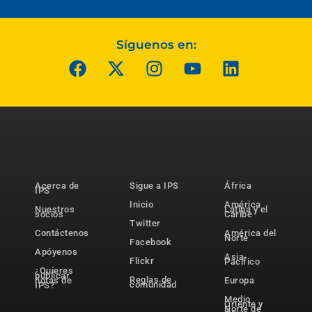
Síguenos en:
Acerca de
Sigue a IPS
África
IPS
Inicio
América
Nuestros
Latina y el
socios
Caribe
Twitter
Contáctenos
América del
Norte
Facebook
Apóyenos
Asia-
Flickr
Pacífico
¿Quieres
publicar
Reglas de
notas de
Europa
comunidad
IPS?
Medio
Oriente y
Norte de