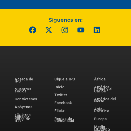
Síguenos en:
Acerca de
Sigue a IPS
África
IPS
Inicio
América
Nuestros
Latina y el
socios
Caribe
Twitter
Contáctenos
América del
Norte
Facebook
Apóyenos
Asia-
Flickr
Pacífico
¿Quieres
publicar
Reglas de
notas de
Europa
comunidad
IPS?
Medio
Oriente y
Norte de