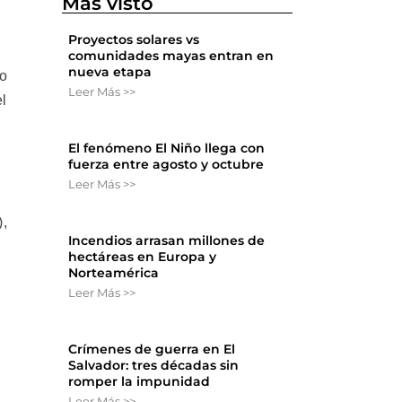
Más visto
Proyectos solares vs
comunidades mayas entran en
nueva etapa
to
Leer Más >>
el
El fenómeno El Niño llega con
fuerza entre agosto y octubre
Leer Más >>
),
Incendios arrasan millones de
hectáreas en Europa y
Norteamérica
Leer Más >>
Crímenes de guerra en El
Salvador: tres décadas sin
romper la impunidad
Leer Más >>