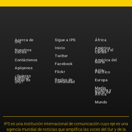
Acerca de
Sigue a IPS
África
IPS
Inicio
América
Nuestros
Latina y el
socios
Caribe
Twitter
Contáctenos
América del
Norte
Facebook
Apóyenos
Asia-
Flickr
Pacífico
¿Quieres
publicar
Reglas de
notas de
Europa
comunidad
IPS?
Medio
Oriente y
Norte de
África
Mundo
IPS es una institución internacional de comunicación cuyo eje es una
agencia mundial de noticias que amplifica las voces del Sur y de la