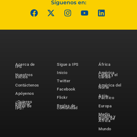
Síguenos en:
Acerca de
Sigue a IPS
África
IPS
Inicio
América
Nuestros
Latina y el
socios
Caribe
Twitter
Contáctenos
América del
Norte
Facebook
Apóyenos
Asia-
Flickr
Pacífico
¿Quieres
publicar
Reglas de
notas de
Europa
comunidad
IPS?
Medio
Oriente y
Norte de
África
Mundo