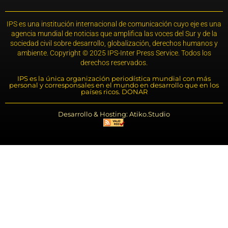
IPS es una institución internacional de comunicación cuyo eje es una
agencia mundial de noticias que amplifica las voces del Sur y de la
sociedad civil sobre desarrollo, globalización, derechos humanos y
ambiente. Copyright © 2025 IPS-Inter Press Service. Todos los
derechos reservados.
IPS es la única organización periodística mundial con más
personal y corresponsales en el mundo en desarrollo que en los
países ricos. DONAR
Desarrollo & Hosting: Atiko.Studio