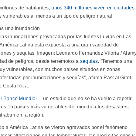
illones de habitantes,
unos 340 millones viven en ciudades
vulnerables al menos a un tipo de peligro natural.
las inundaciones provocadas por las fuertes lluvias en Las
 América Latina está expuesta a una gran variedad de
iones y sequías. Imagen: Leonardo Fernandez Viloria / Alam
dad de peligros, desde terremotos a
sequías
. “Tenemos una
uy vulnerables, con muchos países situados en zonas
 afectadas por inundaciones y sequías”, afirma Pascal Girot,
e Costa Rica.
el Banco Mundial
―un estudio que no se ha vuelto a repetir
os 15 países más vulnerables del mundo a los desastres,
traban en la región.
o a América Latina se vieron agravados por el fenómeno
vocar alteraciones en las temperaturas, las precipitaciones y