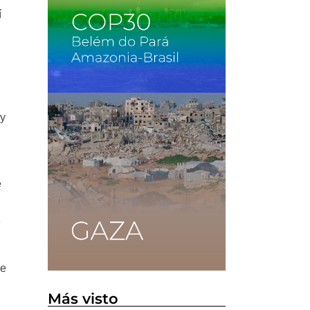
í
 y
e
e
de
Más visto