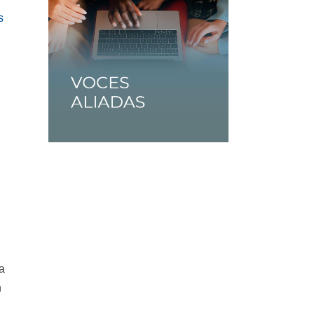
s
a
n