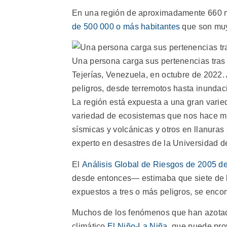
En una región de aproximadamente 660 m
de 500 000 o más habitantes
que son muy 
Una persona carga sus pertenencias tras 
Tejerías, Venezuela, en octubre de 2022.
peligros, desde terremotos hasta inundac
La región está expuesta a una gran varie
variedad de ecosistemas que nos hace m
sísmicas y volcánicas y otros en llanuras
experto en desastres de la Universidad d
El
Análisis Global de Riesgos de 2005 d
desde entonces― estimaba que siete de l
expuestos a tres o más peligros, se encon
Muchos de los fenómenos que han azotad
climático
El Niño-La Niña
, que puede pro