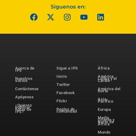
Síguenos en:
Acerca de
Sigue a IPS
África
IPS
Inicio
América
Nuestros
Latina y el
socios
Caribe
Twitter
Contáctenos
América del
Norte
Facebook
Apóyenos
Asia-
Flickr
Pacífico
¿Quieres
publicar
Reglas de
notas de
Europa
comunidad
IPS?
Medio
Oriente y
Norte de
África
Mundo