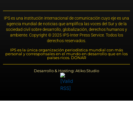
IPS es una institución internacional de comunicación cuyo eje es una
agencia mundial de noticias que amplifica las voces del Sur y de la
sociedad civil sobre desarrollo, globalización, derechos humanos y
ambiente. Copyright © 2025 IPS-Inter Press Service. Todos los
derechos reservados.
IPS es la única organización periodística mundial con más
personal y corresponsales en el mundo en desarrollo que en los
países ricos. DONAR
Desarrollo & Hosting: Atiko.Studio