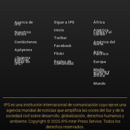
Acerca de
Sigue a IPS
África
IPS
Inicio
América
Nuestros
Latina y el
socios
Caribe
Twitter
Contáctenos
América del
Norte
Facebook
Apóyenos
Asia-
Flickr
Pacífico
¿Quieres
publicar
Reglas de
notas de
Europa
comunidad
IPS?
Medio
Oriente y
Norte de
África
Mundo
IPS es una institución internacional de comunicación cuyo eje es una
agencia mundial de noticias que amplifica las voces del Sur y de la
sociedad civil sobre desarrollo, globalización, derechos humanos y
ambiente. Copyright © 2025 IPS-Inter Press Service. Todos los
derechos reservados.