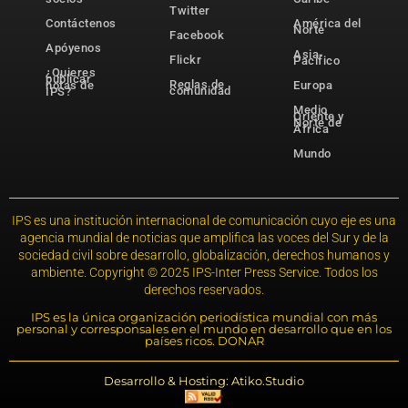
Twitter
Contáctenos
América del
Norte
Facebook
Apóyenos
Asia-
Flickr
Pacífico
¿Quieres
publicar
Reglas de
notas de
Europa
comunidad
IPS?
Medio
Oriente y
Norte de
África
Mundo
IPS es una institución internacional de comunicación cuyo eje es una
agencia mundial de noticias que amplifica las voces del Sur y de la
sociedad civil sobre desarrollo, globalización, derechos humanos y
ambiente. Copyright © 2025 IPS-Inter Press Service. Todos los
derechos reservados.
IPS es la única organización periodística mundial con más
personal y corresponsales en el mundo en desarrollo que en los
países ricos. DONAR
Desarrollo & Hosting: Atiko.Studio