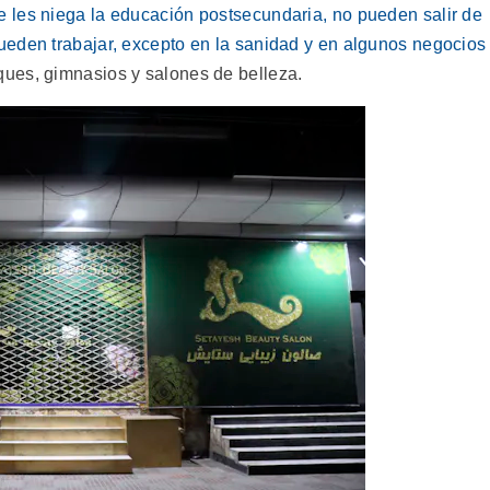
e les niega la educación postsecundaria, no pueden salir de
ueden trabajar, excepto en la sanidad y en algunos negocios
ques, gimnasios y salones de belleza.