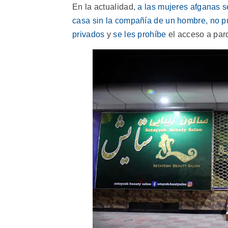
En la actualidad,
a las mujeres afganas s
casa sin la compañía de un hombre, no p
privados
y
se les prohíbe
el acceso a par