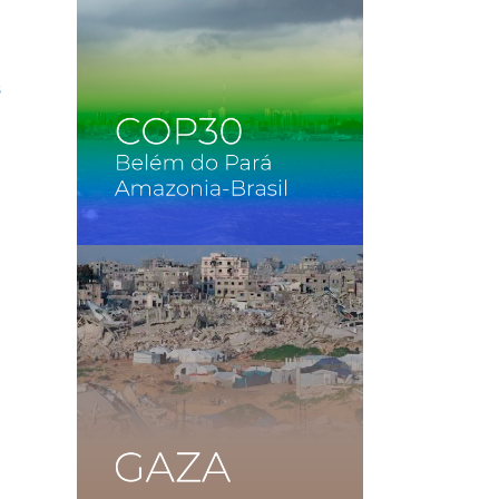
s
e
l