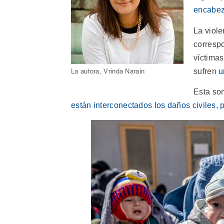
encabez
La viol
correspo
víctimas
sufren
u
La autora, Vrinda Narain
Esta so
están interconectados los daños civiles, 