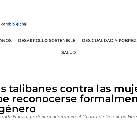
ANOS
DESARROLLO SOSTENIBLE
DESIGUALDAD Y POBREZ
SALUD
os talibanes contra las muj
be reconocerse formalme
 género
Vrinda Narain, profesora adjunta en el Centro de Derechos Hu