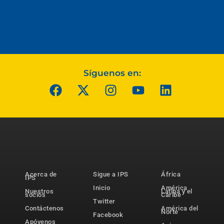
Síguenos en:
Acerca de
Sigue a IPS
África
IPS
Inicio
América
Nuestros
Latina y el
socios
Caribe
Twitter
Contáctenos
América del
Norte
Facebook
Apóyenos