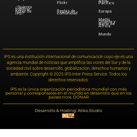
Asia-
Flickr
Pacífico
¿Quieres
publicar
Reglas de
notas de
Europa
comunidad
IPS?
Medio
Oriente y
Norte de
África
Mundo
IPS es una institución internacional de comunicación cuyo eje es una
agencia mundial de noticias que amplifica las voces del Sur y de la
sociedad civil sobre desarrollo, globalización, derechos humanos y
ambiente. Copyright © 2025 IPS-Inter Press Service. Todos los
derechos reservados.
IPS es la única organización periodística mundial con más
personal y corresponsales en el mundo en desarrollo que en los
países ricos. DONAR
Desarrollo & Hosting: Atiko.Studio