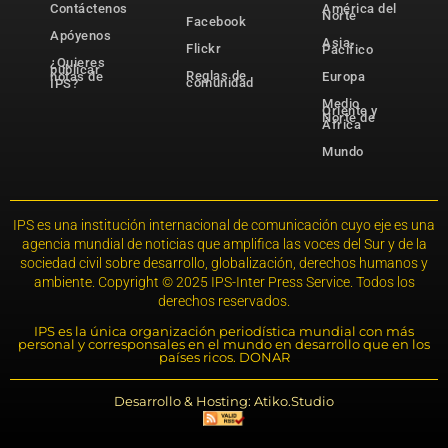
Contáctenos
América del
Norte
Facebook
Apóyenos
Asia-
Flickr
Pacífico
¿Quieres
publicar
Reglas de
notas de
Europa
comunidad
IPS?
Medio
Oriente y
Norte de
África
Mundo
IPS es una institución internacional de comunicación cuyo eje es una
agencia mundial de noticias que amplifica las voces del Sur y de la
sociedad civil sobre desarrollo, globalización, derechos humanos y
ambiente. Copyright © 2025 IPS-Inter Press Service. Todos los
derechos reservados.
IPS es la única organización periodística mundial con más
personal y corresponsales en el mundo en desarrollo que en los
países ricos. DONAR
Desarrollo & Hosting: Atiko.Studio