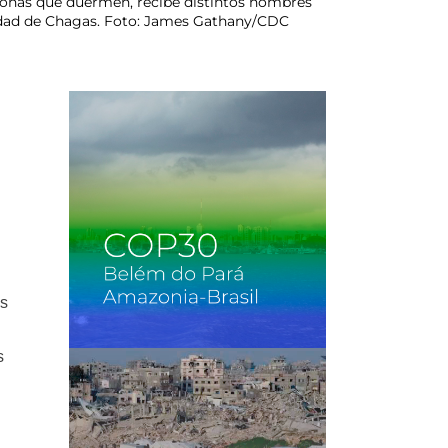
rsonas que duermen, recibe distintos nombres
medad de Chagas. Foto: James Gathany/CDC
as
s