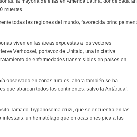
ersonas, la mayoría de ellas en América Latina, donde cada a
00 muertes.
ente todas las regiones del mundo, favorecida principalmen
sonas viven en las áreas expuestas a los vectores
erve Verhoosel, portavoz de Unitaid, una iniciativa
 tratamiento de enfermedades transmisibles en países en
abía observado en zonas rurales, ahora también se ha
s que abarcan todos los continentes, salvo la Antártida”,
sito llamado Trypanosoma cruzi, que se encuentra en las
ma infestans, un hematófago que en ocasiones pica a las