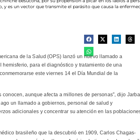
o chinche besucona, por su propensión a picar en los labios a pe
o, y es un vector que transmite el parásito que causa la enfer
icana de la Salud (OPS) lanzó un nuevo llamado a
el hemisferio, para el diagnóstico y tratamiento de una
 conmemorarse este viernes 14 el Día Mundial de la
conocen, aunque afecta a millones de personas”, dijo Jarb
“hago un llamado a gobiernos, personal de salud y
erzos adicionales y concentrar su atención en las poblacione
médico brasileño que la descubrió en 1909, Carlos Chagas-