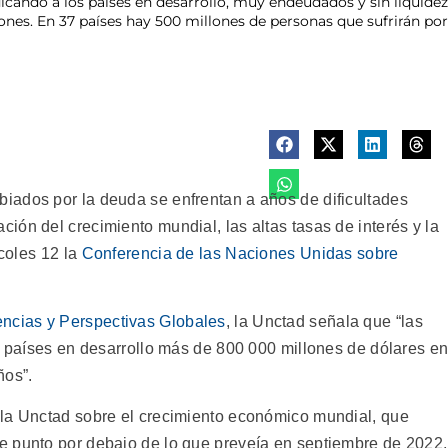
dicando a los países en desarrollo, muy endeudados y sin liquid
ones. En 37 países hay 500 millones de personas que sufrirán po
iados por la deuda se enfrentan a años de dificultades
ón del crecimiento mundial, las altas tasas de interés y la
rcoles 12 la
Conferencia de las Naciones Unidas sobre
ncias y Perspectivas Globales
, la Unctad señala que “las
os países en desarrollo más de 800 000 millones de dólares e
ños”.
 la Unctad sobre el crecimiento económico mundial, que
e punto por debajo de lo que preveía en septiembre de 2022,