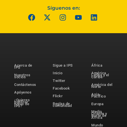
Síguenos en:
Acerca de
Sigue a IPS
África
IPS
Inicio
América
Nuestros
Latina y el
socios
Caribe
Twitter
Contáctenos
América del
Norte
Facebook
Apóyenos
Asia-
Flickr
Pacífico
¿Quieres
publicar
Reglas de
notas de
Europa
comunidad
IPS?
Medio
Oriente y
Norte de
África
Mundo