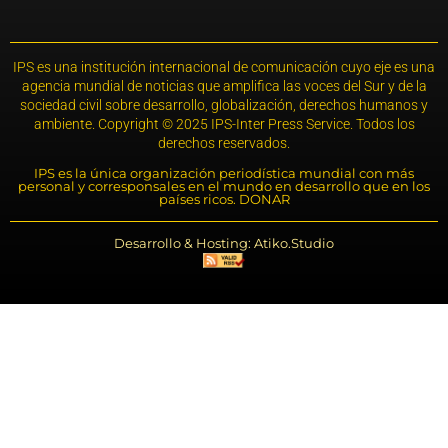
IPS es una institución internacional de comunicación cuyo eje es una
agencia mundial de noticias que amplifica las voces del Sur y de la
sociedad civil sobre desarrollo, globalización, derechos humanos y
ambiente. Copyright © 2025 IPS-Inter Press Service. Todos los
derechos reservados.
IPS es la única organización periodística mundial con más
personal y corresponsales en el mundo en desarrollo que en los
países ricos. DONAR
Desarrollo & Hosting: Atiko.Studio