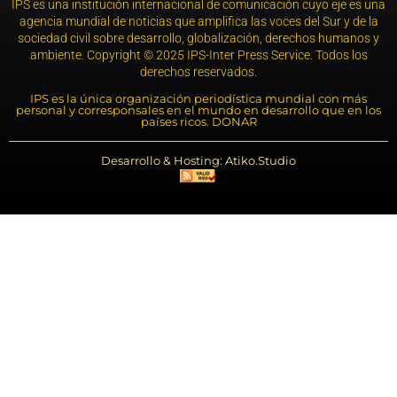
IPS es una institución internacional de comunicación cuyo eje es una
agencia mundial de noticias que amplifica las voces del Sur y de la
sociedad civil sobre desarrollo, globalización, derechos humanos y
ambiente. Copyright © 2025 IPS-Inter Press Service. Todos los
derechos reservados.
IPS es la única organización periodística mundial con más
personal y corresponsales en el mundo en desarrollo que en los
países ricos. DONAR
Desarrollo & Hosting: Atiko.Studio