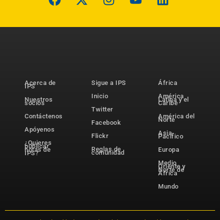
Acerca de
Sigue a IPS
África
IPS
Inicio
América
Nuestros
Latina y el
socios
Caribe
Twitter
Contáctenos
América del
Norte
Facebook
Apóyenos
Asia-
Flickr
Pacífico
¿Quieres
publicar
Reglas de
notas de
Europa
comunidad
IPS?
Medio
Oriente y
Norte de
África
Mundo