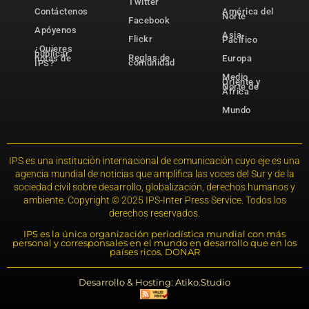
Twitter
Contáctenos
América del
Norte
Facebook
Apóyenos
Asia-
Flickr
Pacífico
¿Quieres
publicar
Reglas de
notas de
Europa
comunidad
IPS?
Medio
Oriente y
Norte de
África
Mundo
IPS es una institución internacional de comunicación cuyo eje es una
agencia mundial de noticias que amplifica las voces del Sur y de la
sociedad civil sobre desarrollo, globalización, derechos humanos y
ambiente. Copyright © 2025 IPS-Inter Press Service. Todos los
derechos reservados.
IPS es la única organización periodística mundial con más
personal y corresponsales en el mundo en desarrollo que en los
países ricos. DONAR
Desarrollo & Hosting: Atiko.Studio