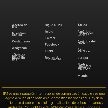
Acerca de
Sigue a IPS
África
IPS
Inicio
América
Nuestros
Latina y el
socios
Caribe
Twitter
Contáctenos
América del
Norte
Facebook
Apóyenos
Asia-
Flickr
Pacífico
¿Quieres
publicar
Reglas de
notas de
Europa
comunidad
IPS?
Medio
Oriente y
Norte de
África
Mundo
IPS es una institución internacional de comunicación cuyo eje es una
agencia mundial de noticias que amplifica las voces del Sur y de la
sociedad civil sobre desarrollo, globalización, derechos humanos y
ambiente. Copyright © 2025 IPS-Inter Press Service. Todos los