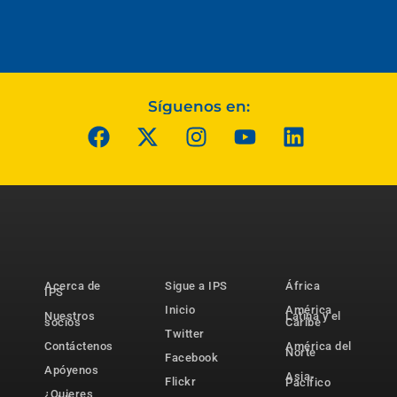
Síguenos en:
Acerca de
Sigue a IPS
África
IPS
Inicio
América
Nuestros
Latina y el
socios
Caribe
Twitter
Contáctenos
América del
Norte
Facebook
Apóyenos
Asia-
Flickr
Pacífico
¿Quieres