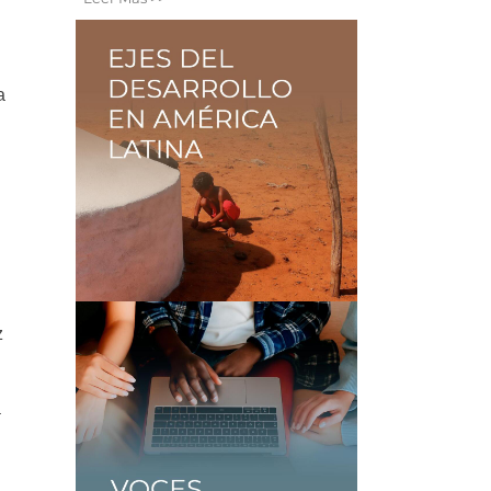
a
z
a