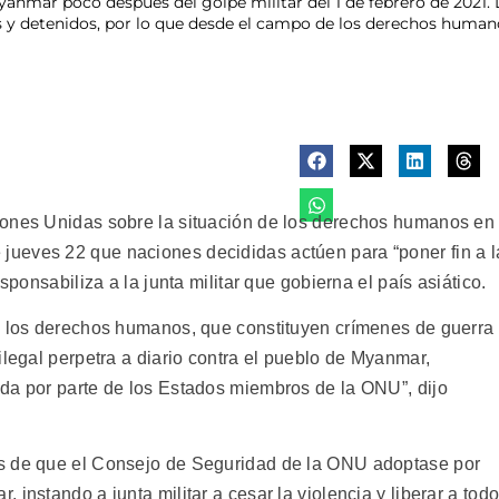
nmar poco después del golpe militar del 1 de febrero de 2021. L
 y detenidos, por lo que desde el campo de los derechos humano
iones Unidas sobre la situación de los derechos humanos en
ueves 22 que naciones decididas actúen para “poner fin a l
sponsabiliza a la junta militar que gobierna el país asiático.
e los derechos humanos, que constituyen crímenes de guerra
ilegal perpetra a diario contra el pueblo de Myanmar,
da por parte de los Estados miembros de la ONU”, dijo
s de que el Consejo de Seguridad de la ONU adoptase por
instando a junta militar a cesar la violencia y liberar a tod