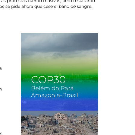
as protestas fueron masivas, pero resultaron
s se pide ahora que cese el baño de sangre.
a
 y
os