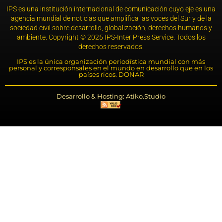
IPS es una institución internacional de comunicación cuyo eje es una
agencia mundial de noticias que amplifica las voces del Sur y de la
sociedad civil sobre desarrollo, globalización, derechos humanos y
ambiente. Copyright © 2025 IPS-Inter Press Service. Todos los
derechos reservados.
IPS es la única organización periodística mundial con más
personal y corresponsales en el mundo en desarrollo que en los
países ricos. DONAR
Desarrollo & Hosting: Atiko.Studio