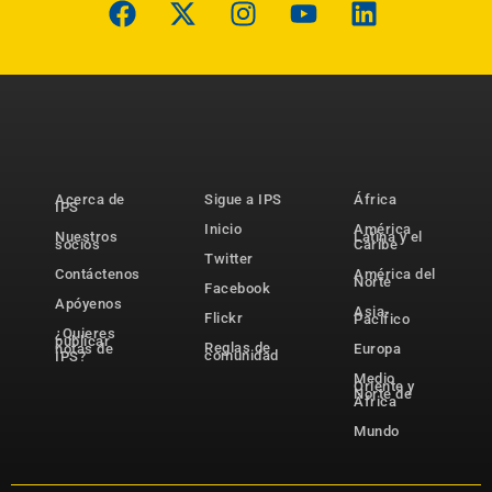
Acerca de
Sigue a IPS
África
IPS
Inicio
América
Nuestros
Latina y el
socios
Caribe
Twitter
Contáctenos
América del
Norte
Facebook
Apóyenos
Asia-
Flickr
Pacífico
¿Quieres
publicar
Reglas de
notas de
Europa
comunidad
IPS?
Medio
Oriente y
Norte de
África
Mundo