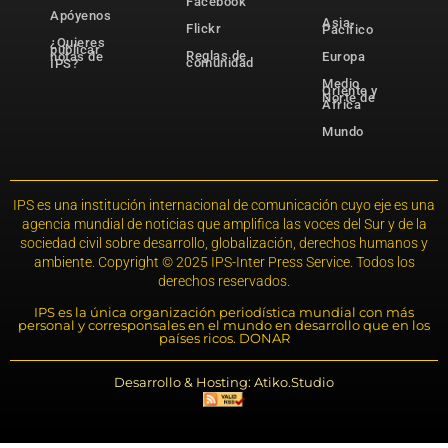
Facebook
Apóyenos
Asia-
Flickr
Pacífico
¿Quieres
publicar
Reglas de
notas de
Europa
comunidad
IPS?
Medio
Oriente y
Norte de
África
Mundo
IPS es una institución internacional de comunicación cuyo eje es una
agencia mundial de noticias que amplifica las voces del Sur y de la
sociedad civil sobre desarrollo, globalización, derechos humanos y
ambiente. Copyright © 2025 IPS-Inter Press Service. Todos los
derechos reservados.
IPS es la única organización periodística mundial con más
personal y corresponsales en el mundo en desarrollo que en los
países ricos. DONAR
Desarrollo & Hosting: Atiko.Studio