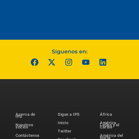
Síguenos en:
Acerca de
Sigue a IPS
África
IPS
Inicio
América
Nuestros
Latina y el
socios
Caribe
Twitter
Contáctenos
América del
Norte