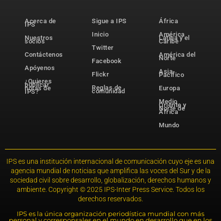
Acerca de
Sigue a IPS
África
IPS
Inicio
América
Nuestros
Latina y el
socios
Caribe
Twitter
Contáctenos
América del
Norte
Facebook
Apóyenos
Asia-
Flickr
Pacífico
¿Quieres
publicar
Reglas de
notas de
Europa
comunidad
IPS?
Medio
Oriente y
Norte de
África
Mundo
IPS es una institución internacional de comunicación cuyo eje es una
agencia mundial de noticias que amplifica las voces del Sur y de la
sociedad civil sobre desarrollo, globalización, derechos humanos y
ambiente. Copyright © 2025 IPS-Inter Press Service. Todos los
derechos reservados.
IPS es la única organización periodística mundial con más
personal y corresponsales en el mundo en desarrollo que en los