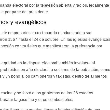
anda electoral por la televisión abierta y radios, legalmente
e por parte del presidente.
ios y evangélicos
, de empresarios coaccionando o induciendo a sus
ron 1367 hasta el 24 de octubre. En las iglesias evangélica
 presión contra fieles que manifestaron la preferencia por
de equidad en la disputa electoral también involucra al
 prohibidos en año electoral a sectores de la población, com
s y un bono a los camioneros y taxistas, dentro de al menos
cocina y se forzó a los gobiernos de los 26 estados
baratar la gasolina y otros combustibles.
an ilegales y podrían llevar a la inhabilitación de una