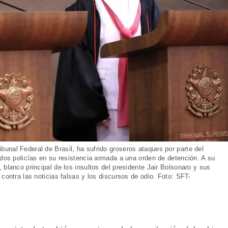
unal Federal de Brasil, ha sufrido groseros ataques por parte del
 dos policías en su resistencia armada a una orden de detención. A su
 blanco principal de los insultos del presidente Jair Bolsonaro y sus
contra las noticias falsas y los discursos de odio. Foto: SFT-