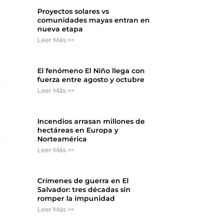
Proyectos solares vs
comunidades mayas entran en
nueva etapa
Leer Más >>
El fenómeno El Niño llega con
s
fuerza entre agosto y octubre
Leer Más >>
Incendios arrasan millones de
hectáreas en Europa y
Norteamérica
o
Leer Más >>
Crímenes de guerra en El
Salvador: tres décadas sin
romper la impunidad
Leer Más >>