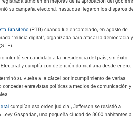
, registrada también en mejoras de la aprobación del gobiern
entó su campaña electoral, hasta que llegaron los disparos d
ista Brasileño
(PTB) cuando fue encarcelado, en agosto de
da “milicia digital”, organizada para atacar la democracia y
(STF).
ro intentó ser candidato a la presidencia del país, sin éxito
a Electoral y cumplía con detención domiciliaria desde enero.
erminó su vuelta a la cárcel por incumplimiento de varias
o conceder entrevistas políticas a medios de comunicación y
ales.
deral
cumplían esa orden judicial, Jefferson se resistió a
en Levy Gasparian, una pequeña ciudad de 8600 habitantes a