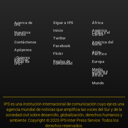
Acerca de
Sigue a IPS
África
IPS
Inicio
América
Nuestros
Latina y el
socios
Caribe
Twitter
Contáctenos
América del
Norte
Facebook
Apóyenos
Asia-
Flickr
Pacífico
¿Quieres
publicar
Reglas de
notas de
Europa
comunidad
IPS?
Medio
Oriente y
Norte de
África
Mundo
IPS es una institución internacional de comunicación cuyo eje es una
agencia mundial de noticias que amplifica las voces del Sur y de la
sociedad civil sobre desarrollo, globalización, derechos humanos y
ambiente. Copyright © 2025 IPS-Inter Press Service. Todos los
derechos reservados.