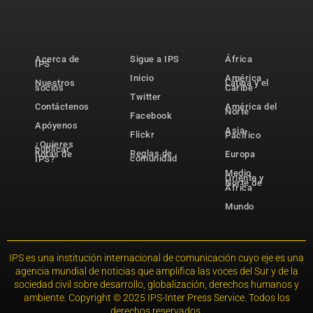
Acerca de
Sigue a IPS
África
IPS
Inicio
América
Nuestros
Latina y el
socios
Caribe
Twitter
Contáctenos
América del
Norte
Facebook
Apóyenos
Asia-
Flickr
Pacífico
¿Quieres
publicar
Reglas de
notas de
Europa
comunidad
IPS?
Medio
Oriente y
Norte de
África
Mundo
IPS es una institución internacional de comunicación cuyo eje es una
agencia mundial de noticias que amplifica las voces del Sur y de la
sociedad civil sobre desarrollo, globalización, derechos humanos y
ambiente. Copyright © 2025 IPS-Inter Press Service. Todos los
derechos reservados.