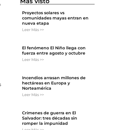
Más visto
o
Proyectos solares vs
comunidades mayas entran en
nueva etapa
Leer Más >>
El fenómeno El Niño llega con
fuerza entre agosto y octubre
Leer Más >>
Incendios arrasan millones de
hectáreas en Europa y
s
Norteamérica
Leer Más >>
Crímenes de guerra en El
Salvador: tres décadas sin
romper la impunidad
Leer Más >>